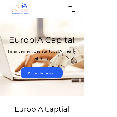
EuropIA Capital
Financement des startups IA « early
stage »
Nous découvrir
EuropIA Captial